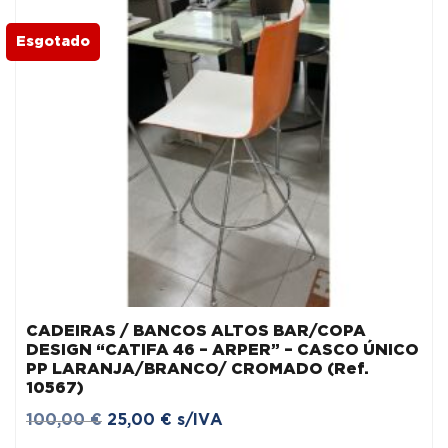
Esgotado
CADEIRAS / BANCOS ALTOS BAR/COPA
DESIGN “CATIFA 46 – ARPER” – CASCO ÚNICO
PP LARANJA/BRANCO/ CROMADO (Ref.
10567)
O
O
100,00
€
25,00
€
s/IVA
preço
preço