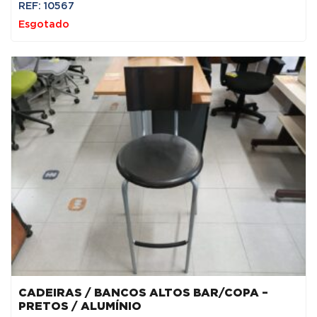
REF: 10567
original
atual
Esgotado
era:
é:
100,00 €.
25,00 €.
CADEIRAS / BANCOS ALTOS BAR/COPA –
PRETOS / ALUMÍNIO