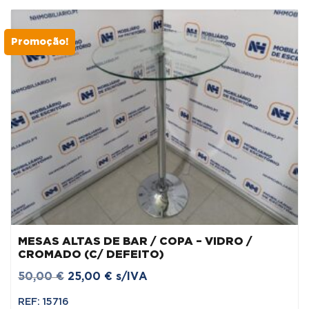
Promoção!
MESAS ALTAS DE BAR / COPA – VIDRO /
CROMADO (C/ DEFEITO)
O
O
50,00
€
25,00
€
s/IVA
preço
preço
REF: 15716