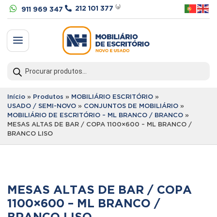


212 101 377
⁽ᵃ⁾
911 969 347
a
Products
search
Início
»
Produtos
»
MOBILIÁRIO ESCRITÓRIO
»
USADO / SEMI-NOVO
»
CONJUNTOS DE MOBILIÁRIO
»
MOBILIÁRIO DE ESCRITÓRIO – ML BRANCO / BRANCO
»
MESAS ALTAS DE BAR / COPA 1100×600 – ML BRANCO /
BRANCO LISO
MESAS ALTAS DE BAR / COPA
1100×600 – ML BRANCO /