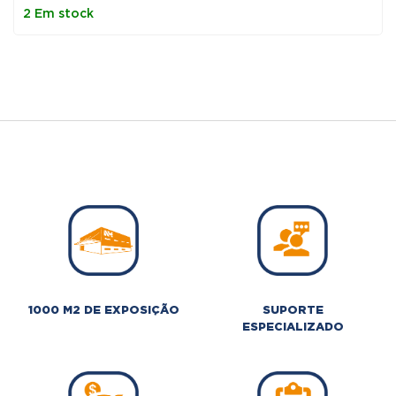
original
atual
2 Em stock
era:
é:
50,00 €.
25,00 €.
1000 M2 DE EXPOSIÇÃO
SUPORTE
ESPECIALIZADO