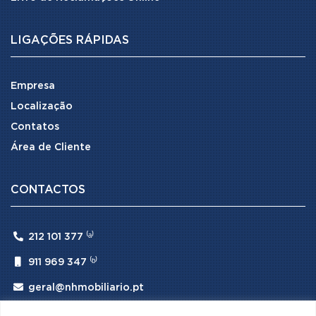
LIGAÇÕES RÁPIDAS
Empresa
Localização
Contatos
Área de Cliente
CONTACTOS

212 101 377 ⁽ᵃ⁾

911 969 347 ⁽ᵇ⁾

geral@nhmobiliario.pt
⁽ᵃ⁾ (Chamada para rede fixa nacional)