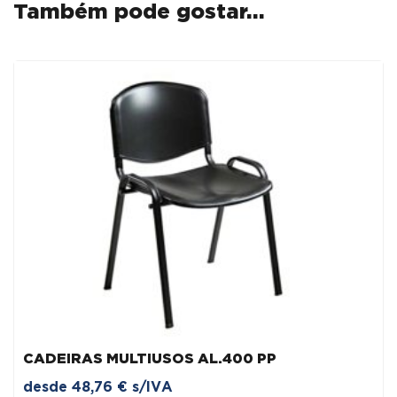
Também pode gostar…
PEREIRA
/
ALUMÍNIO
CADEIRAS MULTIUSOS AL.400 PP
desde
48,76
€
s/IVA