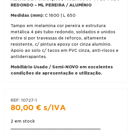
REDONDO – ML PEREIRA / ALUMÍNIO
Medidas (mm):
C 1600 | L 650
Tampo em melamina cor pereira e estrutura
metálica 4 pés tubo redondo, soldados e unidos
entre si por travessas de reforço, altamente
resistente, c/ pintura epoxy cor cinza alumínio.
Apoio ao solo c/ tacos em PVC cinza, anti-riscos e
antiderrapantes.
Mobiliário Usado / Semi-NOVO em excelentes
condições de apresentação e utilização.
REF:
10727-1
80,00
€
s/IVA
2 em stock
-------------------------------------------------------------