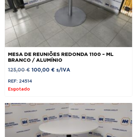
MESA DE REUNIÕES REDONDA 1100 – ML
BRANCO / ALUMÍNIO
O
O
125,00
€
100,00
€
s/IVA
preço
preço
REF: 24514
original
atual
Esgotado
era:
é:
125,00 €.
100,00 €.