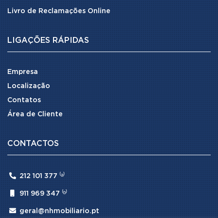
Livro de Reclamações Online
LIGAÇÕES RÁPIDAS
Empresa
Localização
Contatos
Área de Cliente
CONTACTOS

212 101 377 ⁽ᵃ⁾

911 969 347 ⁽ᵇ⁾

geral@nhmobiliario.pt