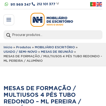


212 101 377
⁽ᵃ⁾
911 969 347
a
Products
search
Início
»
Produtos
»
MOBILIÁRIO ESCRITÓRIO
»
USADO / SEMI-NOVO
»
MESAS DE REUNIÃO
»
MESAS DE FORMAÇÃO / MULTIUSOS 4 PÉS TUBO REDONDO –
ML PEREIRA / ALUMÍNIO
MESAS DE FORMAÇÃO /
MULTIUSOS 4 PÉS TUBO
REDONDO – ML PEREIRA /