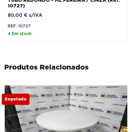
TUBO REDONDO – ML PEREIRA / CINZA (Ref.
10727)
80,00
€
s/IVA
REF: 10727
4 Em stock
Produtos Relacionados
Esgotado