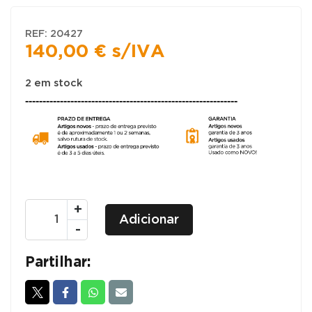
REF:
20427
140,00
€
s/IVA
2 em stock
-------------------------------------------------------------
Quantidade
+
Adicionar
de
-
SECRETÁRIAS
POSTOS
Partilhar:
COMPACTOS
1400x1400
-