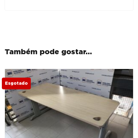
ML
MAPLE
/
CINZA
Também pode gostar…
Esgotado