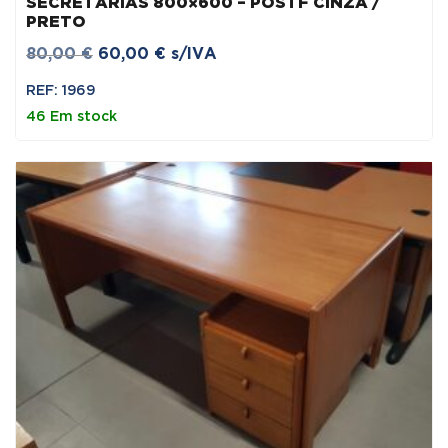
SECRETÁRIAS 800×600 – POSTF CINZA /
PRETO
O
O
80,00
€
60,00
€
s/IVA
preço
preço
REF: 1969
original
atual
46 Em stock
era:
é:
80,00 €.
60,00 €.