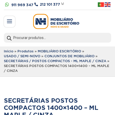


212 101 377
⁽ᵃ⁾
911 969 347
a
Products
search
Início
»
Produtos
»
MOBILIÁRIO ESCRITÓRIO
»
USADO / SEMI-NOVO
»
CONJUNTOS DE MOBILIÁRIO
»
SECRETÁRIAS / POSTOS COMPACTOS - ML MAPLE / CINZA
»
SECRETÁRIAS POSTOS COMPACTOS 1400×1400 – ML MAPLE
/ CINZA
SECRETÁRIAS POSTOS
COMPACTOS 1400×1400 – ML