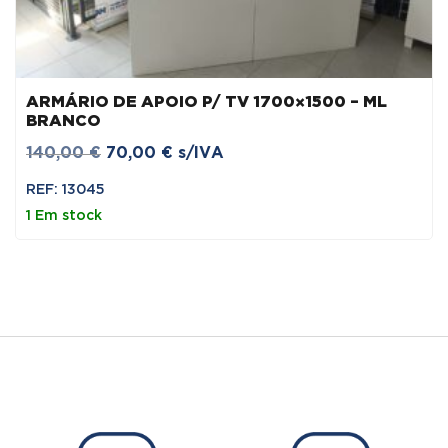
ARMÁRIO DE APOIO P/ TV 1700×1500 – ML
BRANCO
O
O
140,00
€
70,00
€
s/IVA
preço
preço
REF: 13045
original
atual
1 Em stock
era:
é:
140,00 €.
70,00 €.