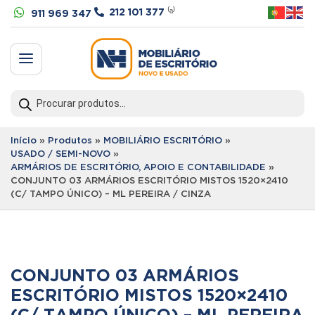


212 101 377
⁽ᵃ⁾
911 969 347
a
Products
search
Início
»
Produtos
»
MOBILIÁRIO ESCRITÓRIO
»
USADO / SEMI-NOVO
»
ARMÁRIOS DE ESCRITÓRIO, APOIO E CONTABILIDADE
»
CONJUNTO 03 ARMÁRIOS ESCRITÓRIO MISTOS 1520×2410
(C/ TAMPO ÚNICO) – ML PEREIRA / CINZA
CONJUNTO 03 ARMÁRIOS
ESCRITÓRIO MISTOS 1520×2410