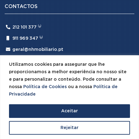
CONTACTOS

212 101 377 ⁽ᵃ⁾

911 969 347 ⁽ᵇ⁾

geral@nhmobiliario.pt
⁽ᵃ⁾ (Chamada para rede fixa nacional)
Utilizamos cookies para assegurar que lhe
⁽ᵇ⁾ (Chamada para rede móvel nacional)
proporcionamos a melhor experiência no nosso site
e para personalizar o conteúdo. Pode consultar a
nossa
Política de Cookies
ou a nossa
Política de
Privacidade
© 2026 NH Mobiliário · Todos os Direitos Reservados ·
Aceitar
Desenvolvido por
SPOT Digital



Rejeitar
Produtos
0 items
Conta