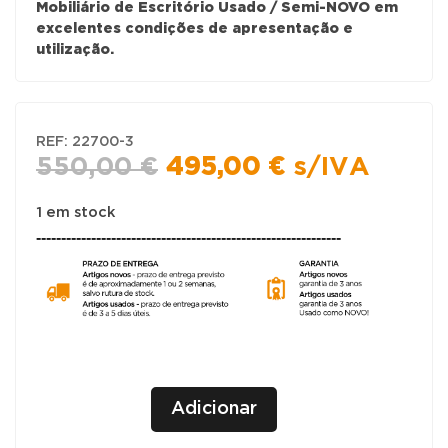
Mobiliário de Escritório Usado / Semi-NOVO em
excelentes condições de apresentação e
utilização.
REF:
22700-3
O
O
550,00
€
495,00
€
s/IVA
preço
preço
original
atual
1 em stock
-------------------------------------------------------------
era:
é:
550,00 €.
495,00 €.
Quantidade
+
Adicionar
de
-
CONJUNTO