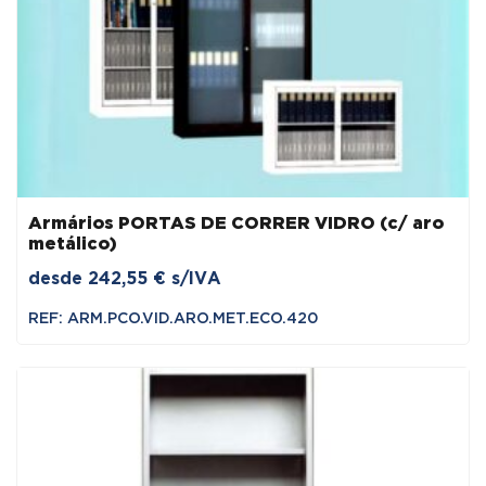
Armários PORTAS DE CORRER VIDRO (c/ aro
metálico)
desde
242,55
€
s/IVA
REF: ARM.PCO.VID.ARO.MET.ECO.420