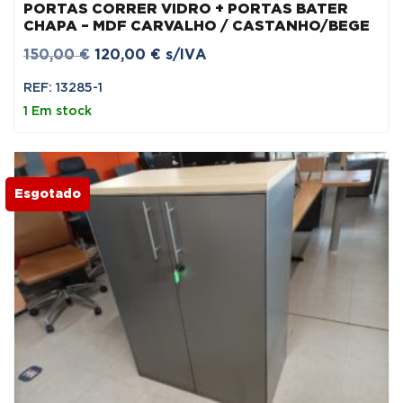
PORTAS CORRER VIDRO + PORTAS BATER
CHAPA – MDF CARVALHO / CASTANHO/BEGE
O
O
150,00
€
120,00
€
s/IVA
preço
preço
REF: 13285-1
original
atual
1 Em stock
era:
é:
150,00 €.
120,00 €.
Esgotado