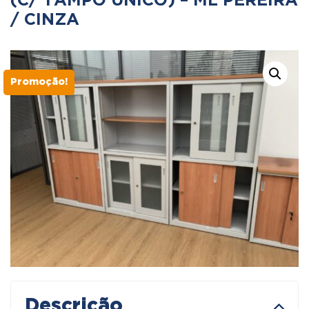
(C/ TAMPO ÚNICO) – ML PEREIRA
/ CINZA
Promoção!
Descrição