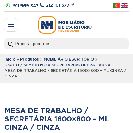


212 101 377
⁽ᵃ⁾
911 969 347
a
Products
search
Início
»
Produtos
»
MOBILIÁRIO ESCRITÓRIO
»
USADO / SEMI-NOVO
»
SECRETÁRIAS OPERATIVAS
»
MESA DE TRABALHO / SECRETÁRIA 1600×800 – ML CINZA /
CINZA
MESA DE TRABALHO /
SECRETÁRIA 1600×800 – ML
CINZA / CINZA