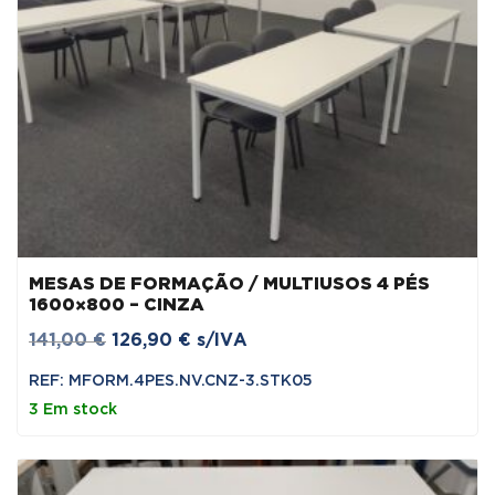
MESAS DE FORMAÇÃO / MULTIUSOS 4 PÉS
1600×800 – CINZA
O
O
141,00
€
126,90
€
s/IVA
preço
preço
REF: MFORM.4PES.NV.CNZ-3.STK05
original
atual
3 Em stock
era:
é:
141,00 €.
126,90 €.