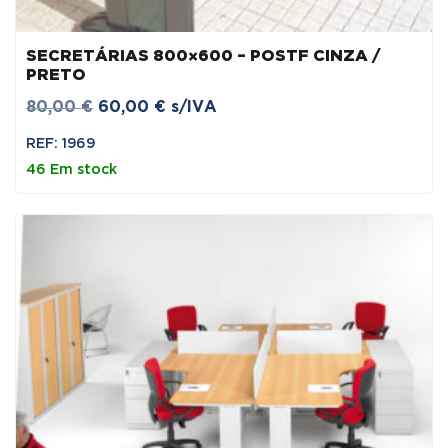
SECRETÁRIAS 800×600 – POSTF CINZA /
PRETO
O
O
80,00
€
60,00
€
s/IVA
preço
preço
REF: 1969
original
atual
46 Em stock
era:
é:
80,00 €.
60,00 €.