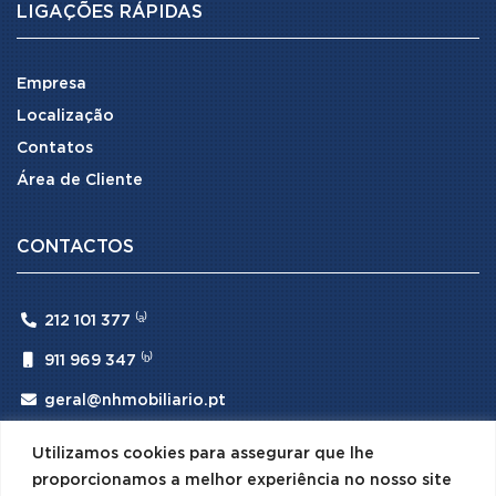
LIGAÇÕES RÁPIDAS
Empresa
Localização
Contatos
Área de Cliente
CONTACTOS

212 101 377 ⁽ᵃ⁾

911 969 347 ⁽ᵇ⁾

geral@nhmobiliario.pt
⁽ᵃ⁾ (Chamada para rede fixa nacional)
Utilizamos cookies para assegurar que lhe
⁽ᵇ⁾ (Chamada para rede móvel nacional)
proporcionamos a melhor experiência no nosso site