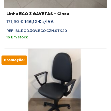
Linha ECO 3 GAVETAS – Cinza
O
O
171,90
€
146,12
€
s/IVA
preço
preço
REF: BL.ROD.3GV.ECO.CZN.STK20
original
atual
16 Em stock
era:
é:
171,90 €.
146,12 €.
Promoção!