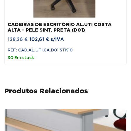
CADEIRAS DE ESCRITÓRIO AL.UTI COSTA
ALTA – PELE SINT. PRETA (D01)
O
O
128,26
€
102,61
€
s/IVA
preço
preço
REF: CAD.AL.UTI.CA.D01.STK10
original
atual
30 Em stock
era:
é:
128,26 €.
102,61 €.
Produtos Relacionados