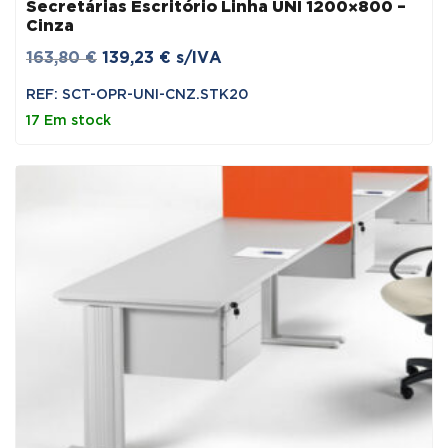
Secretárias Escritório Linha UNI 1200×800 –
Cinza
O
O
163,80
€
139,23
€
s/IVA
preço
preço
REF: SCT-OPR-UNI-CNZ.STK20
original
atual
17 Em stock
era:
é:
163,80 €.
139,23 €.