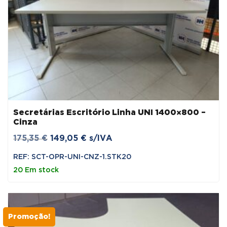
Secretárias Escritório Linha UNI 1400×800 –
Cinza
O
O
175,35
€
149,05
€
s/IVA
preço
preço
REF: SCT-OPR-UNI-CNZ-1.STK20
original
atual
20 Em stock
era:
é:
175,35 €.
149,05 €.
Promoção!