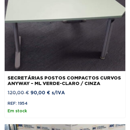
SECRETÁRIAS POSTOS COMPACTOS CURVOS
ANYWAY – ML VERDE-CLARO / CINZA
O
O
120,00
€
90,00
€
s/IVA
preço
preço
REF: 1954
original
atual
Em stock
era:
é:
120,00 €.
90,00 €.