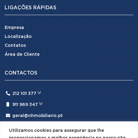
LIGAÇÕES RÁPIDAS
Empresa
Localização
Contatos
Área de Cliente
CONTACTOS

212 101 377 ⁽ᵃ⁾

911 969 347 ⁽ᵇ⁾

geral@nhmobiliario.pt
⁽ᵃ⁾ (Chamada para rede fixa nacional)
Utilizamos cookies para assegurar que lhe
⁽ᵇ⁾ (Chamada para rede móvel nacional)
proporcionamos a melhor experiência no nosso site