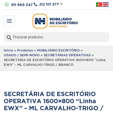


212 101 377
⁽ᵃ⁾
911 969 347
a
Products
search
Início
»
Produtos
»
MOBILIÁRIO ESCRITÓRIO
»
USADO / SEMI-NOVO
»
SECRETÁRIAS OPERATIVAS
»
SECRETÁRIA DE ESCRITÓRIO OPERATIVA 1600×800 “Linha
EWX” – ML CARVALHO-TRIGO / BRANCO
SECRETÁRIA DE ESCRITÓRIO
OPERATIVA 1600×800 “Linha
EWX” – ML CARVALHO-TRIGO /