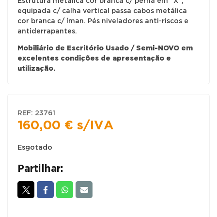
Estrutura metálica cor branca c/ perna em “X”,
equipada c/ calha vertical passa cabos metálica
cor branca c/ íman. Pés niveladores anti-riscos e
antiderrapantes.
Mobiliário de Escritório Usado / Semi-NOVO em
excelentes condições de apresentação e
utilização.
REF:
23761
160,00
€
s/IVA
Esgotado
Partilhar: