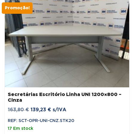
Promoção!
Secretárias Escritório Linha UNI 1200×800 –
Cinza
O
O
163,80
€
139,23
€
s/IVA
preço
preço
REF: SCT-OPR-UNI-CNZ.STK20
original
atual
17 Em stock
era:
é: