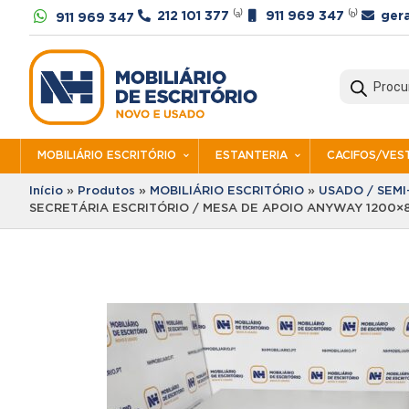




212 101 377
⁽ᵃ⁾
911 969 347
⁽ᵇ⁾
ger
911 969 347
Products
search
MOBILIÁRIO ESCRITÓRIO
ESTANTERIA
CACIFOS/VEST
Início
»
Produtos
»
MOBILIÁRIO ESCRITÓRIO
»
USADO / SEM
SECRETÁRIA ESCRITÓRIO / MESA DE APOIO ANYWAY 1200×8