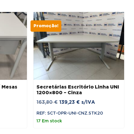
Promoção!
/ Mesas
Secretárias Escritório Linha UNI
1200×800 – Cinza
O
O
163,80
€
139,23
€
s/IVA
preço
preço
REF: SCT-OPR-UNI-CNZ.STK20
original
atual
17 Em stock
era:
é:
163,80 €.
139,23 €.