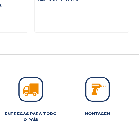
A
o
0 €.
ENTREGAS PARA TODO
MONTAGEM
O PAÍS