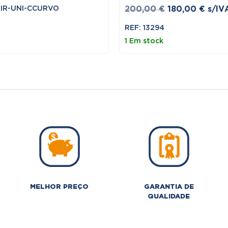
O
O
DIR-UNI-CCURVO
200,00
€
180,00
€
s/IV
preço
preç
REF: 13294
original
atual
1 Em stock
era:
é:
200,00 €.
180,0
MELHOR PREÇO
GARANTIA DE
QUALIDADE