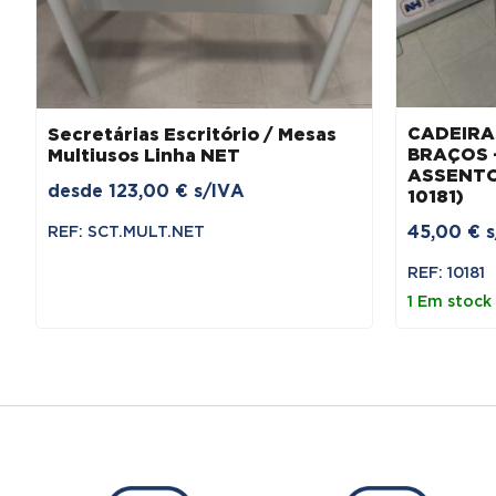
CADEIRAS
Secretárias Escritório / Mesas
BRAÇOS 
Multiusos Linha NET
ASSENTO
desde
123,00
€
s/IVA
10181)
45,00
€
REF: SCT.MULT.NET
REF: 10181
1 Em stock