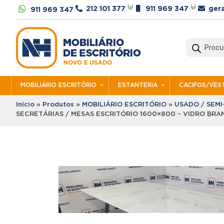




212 101 377
⁽ᵃ⁾
911 969 347
⁽ᵇ⁾
ger
911 969 347
Products
search
MOBILIÁRIO ESCRITÓRIO
ESTANTERIA
CACIFOS/VEST
Início
»
Produtos
»
MOBILIÁRIO ESCRITÓRIO
»
USADO / SEM
SECRETÁRIAS / MESAS ESCRITÓRIO 1600×800 – VIDRO BRAN