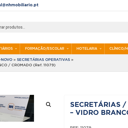
al@nhmobiliario.pt
IÁRIOS
FORMAÇÃO/ESCOLAR
HOTELARIA
CLÍNICO/
I-NOVO
»
SECRETÁRIAS OPERATIVAS
»
CO / CROMADO (Ref. 11079)
SECRETÁRIAS /
– VIDRO BRANCO
REF:
11079