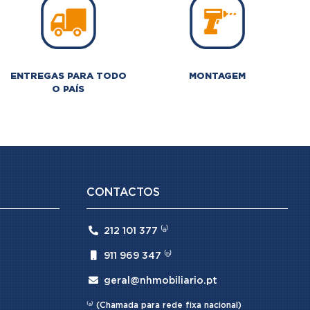
ENTREGAS PARA TODO
MONTAGEM
O PAÍS
CONTACTOS

212 101 377 ⁽ᵃ⁾

911 969 347 ⁽ᵇ⁾

geral@nhmobiliario.pt
⁽ᵃ⁾ (Chamada para rede fixa nacional)