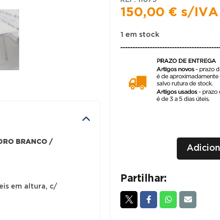
150,00
€
s/IVA
1 em stock
----------------------------------------
Quantidade
+
DRO BRANCO /
Adicion
de
-
SECRETÁRIAS
/
Partilhar:
is em altura, c/
MESAS
ESCRITÓRIO
1600x800