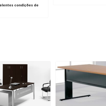
-
celentes condições de
VIDRO
BRANCO
/
CROMADO
(Ref.
11079)