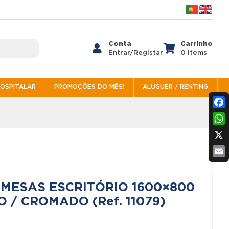
Conta
Carrinho


Entrar/Registar
0 items
HOSPITALAR
PROMOÇÕES DO MÊS!
ALUGUER / RENTING
Fac
Wh
X
Ema
 MESAS ESCRITÓRIO 1600×800
 / CROMADO (Ref. 11079)